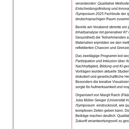
verantworten: Qualitative Methode
Entscheidungsfindung und Innova
/Symposium 2025
Fachleute der q
deutschsprachigen Raum zusam
Bereits am Vorabend stimmte ein
Inhaltsanalyse mit generativer KI“
Gesundheit) die Teilnehmenden au
Materialien erprobten sie den met
reflektierten Chancen und Grenz
Das zweitägige Programm bot sec
Partizipation und Inklusion
über
A
Nachhaltigkeit, Bildung und KI-gest
Vorträgen wurden aktuelle Studien
diskutiert und gesellschaftliche H
Besonders die kreative Visualisie
sorgte für Aufmerksamkeit und insp
Organisiert von Margit Raich (Pä
Julia Müller-Seeger (Universität H
/Symposium eindrucksvoll, wie qua
komplexen Zeiten geben kann. Die
Beiträge machen deutlich: Qualita
Zukunft verantwortungsvoll zu gest