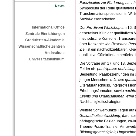
Partizipation zur Förderung nachh
News
Symposium der Rolle qualitativer
Transformationsprozessen in Wirts
Sozialwissenschaften.
International Office
Der
Pre-Event Workshop
am 16. S
generativer KI in der qualitativen 
Zentrale Einrichtungen
methodische Kontrolle, Transpar
Graduierten-Akademie
über Konzepte wie
Research Per
Wissenschaftliche Zentren
Ziel ist ein nachvollziehbarer, KI-
An-Institute
qualitative Gütekriterien berücksich
Universitätsklinikum
Die Vorträge am 17. und 18. Sep
Felder ab:
partizipative und allt
Begleitung, Paarbeziehungen im
junger Menschen;
reflexive qualit
Literaturanschluss, interprofessi
Erhebungsformaten; sowie
nachha
Events und Organisationen
, etwa 
Nachhaltigkeitsstrategien.
Weitere Schwerpunkte liegen auf
Gesundheitsentwicklung
, darunte
pädagogische Beziehungen, co-kr
Theorie-Praxis-Transfer. Am zwei
Bildungsgerechtigkeit, Ungleichhe