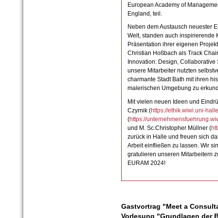
European Academy of Management 
England, teil.
Neben dem Austausch neuester Er
Welt, standen auch inspirierende 
Präsentation ihrer eigenen Proje
Christian Hoßbach als Track Chair 
Innovation: Design, Collaborative
unsere Mitarbeiter nutzten selbstv
charmante Stadt Bath mit ihren h
malerischen Umgebung zu erkun
Mit vielen neuen Ideen und Eindr
Czyrnik (
https://ethik.wiwi.uni-hall
(
https://unternehmensfuehrung.wiw
und M. Sc.Christopher Müllner (
ht
zurück in Halle und freuen sich da
Arbeit einfließen zu lassen. Wir s
gratulieren unseren Mitarbeitern z
EURAM 2024!
Gastvortrag "Meet a Consult
Vorlesung "Grundlagen der