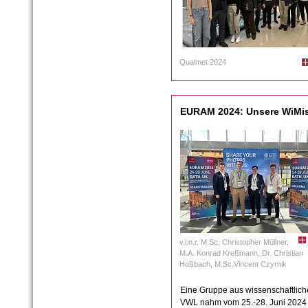
Qualmet 2024
EURAM 2024: Unsere WiMis
v.l.n.r. M.Sc. Christopher Müllner,
M.A. Konrad Kreßmann, Dr. Christian
Hoßbach, M.Sc.Vincent Czyrnik
Eine Gruppe aus wissenschaftliche
VWL nahm vom 25.-28. Juni 2024 