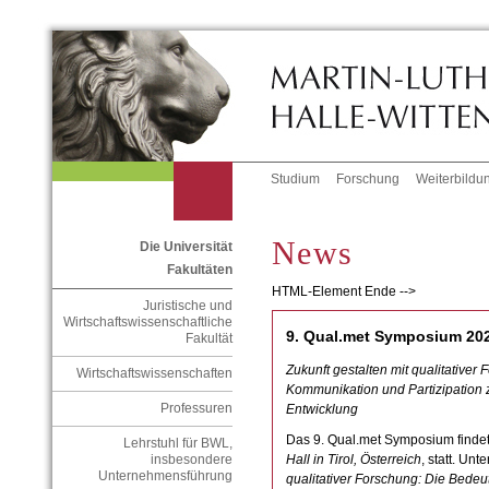
Studium
Forschung
Weiterbildu
News
Die Universität
Fakultäten
HTML-Element Ende -->
Juristische und
Wirtschaftswissenschaftliche
9. Qual.met Symposium 20
Fakultät
Zukunft gestalten mit qualitative
Wirtschaftswissenschaften
Kommunikation und Partizipation 
Professuren
Entwicklung
Das 9. Qual.met Symposium finde
Lehrstuhl für BWL,
Hall in Tirol, Österreich
, statt. Unt
insbesondere
Unternehmensführung
qualitativer Forschung: Die Bed